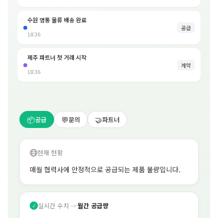
수원 영통 물류 배송 완료
공급
18:36
제주 파트너 첫 거래 시작
계약
18:36
📦
💬
🤝
공급
문의
파트너
현재 현황
매월 협력사에 안정적으로 공급되는 제품 물량입니다.
실시간 수치
→
월간 공급량
✓
10,000건+