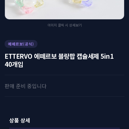
이미지 클릭 시 상세보기
에떼르보(공식)
ETTERVO 에떼르보 블랑팝 캡슐세제 5in1
40개입
판매 준비 중입니다
상품 상세