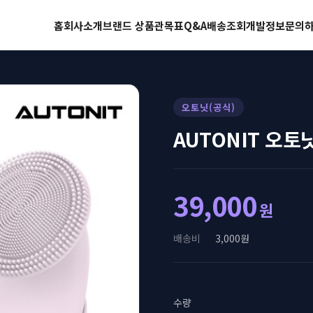
홈
회사소개
브랜드 상품관
목표
Q&A
배송조회
개발정보
문의
오토닛(공식)
AUTONIT 오토
39,000
원
배송비
3,000원
수량