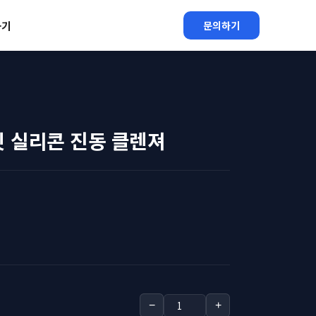
하기
문의하기
닛 실리콘 진동 클렌져
−
+