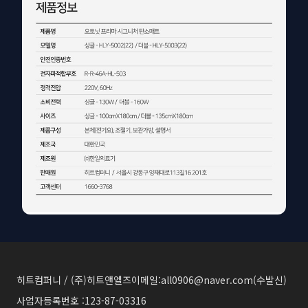
히트컴퍼니 / (주)히트앤엘즈
이메일:all0906@naver.com(수발신)
사업자등록번호 :123-87-03316