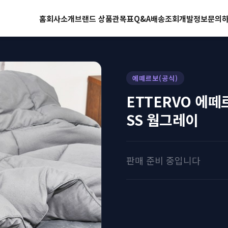
홈
회사소개
브랜드 상품관
목표
Q&A
배송조회
개발정보
문의
에떼르보(공식)
ETTERVO 에
SS 웜그레이
판매 준비 중입니다