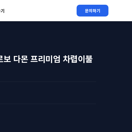
하기
문의하기
떼르보 다몬 프리미엄 차렵이불