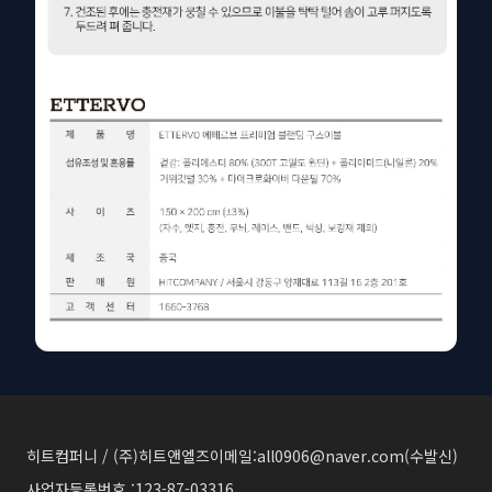
히트컴퍼니 / (주)히트앤엘즈
이메일:all0906@naver.com(수발신)
사업자등록번호 :123-87-03316