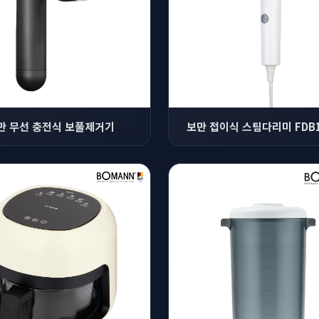
만 무선 충전식 보풀제거기
보만 접이식 스팀다리미 FDB