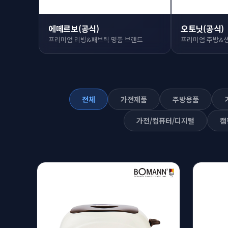
에떼르보(공식)
오토닛(공식)
프리미엄 리빙&패브릭 명품 브랜드
프리미엄 주방&
전체
가전제품
주방용품
가전/컴퓨터/디지털
캠