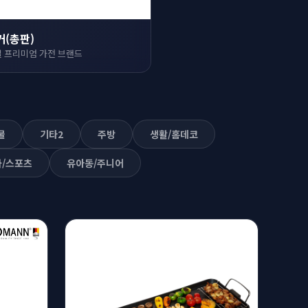
커(총판)
 프리미엄 가전 브랜드
물
기타2
주방
생활/홈데코
/스포츠
유아동/주니어