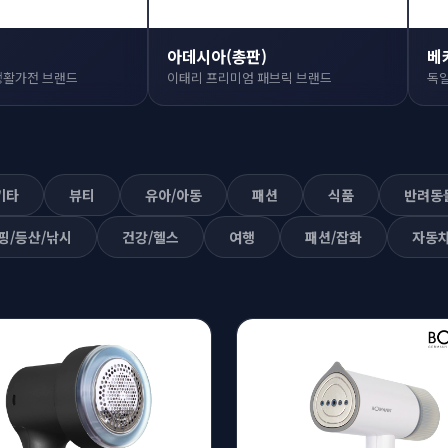
아데시아(총판)
베
생활가전 브랜드
이태리 프리미엄 패브릭 브랜드
독일
기타
뷰티
유아/아동
패션
식품
반려동
핑/등산/낚시
건강/헬스
여행
패션/잡화
자동차