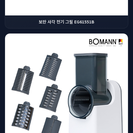
보만 사각 전기 그릴 EG61551B