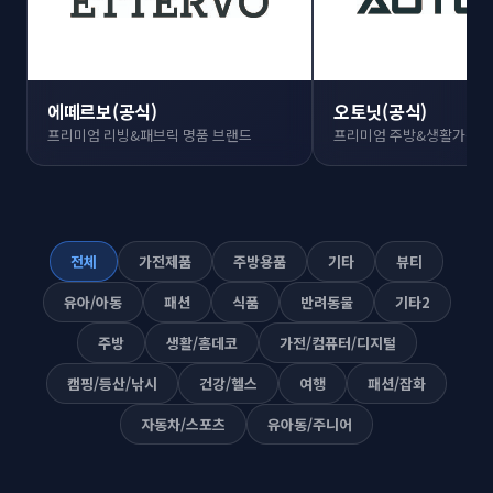
에떼르보(공식)
오토닛(공식)
프리미엄 리빙&패브릭 명품 브랜드
프리미엄 주방&생활가전 
전체
가전제품
주방용품
기타
뷰티
유아/아동
패션
식품
반려동물
기타2
주방
생활/홈데코
가전/컴퓨터/디지털
캠핑/등산/낚시
건강/헬스
여행
패션/잡화
자동차/스포츠
유아동/주니어