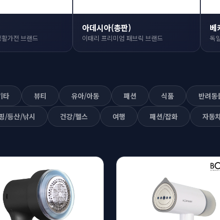
아데시아(총판)
베
생활가전 브랜드
이태리 프리미엄 패브릭 브랜드
독일
기타
뷰티
유아/아동
패션
식품
반려동
핑/등산/낚시
건강/헬스
여행
패션/잡화
자동차