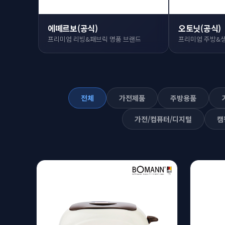
에떼르보(공식)
오토닛(공식)
프리미엄 리빙&패브릭 명품 브랜드
프리미엄 주방&
전체
가전제품
주방용품
가전/컴퓨터/디지털
캠