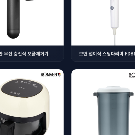
만 무선 충전식 보풀제거기
보만 접이식 스팀다리미 FDB