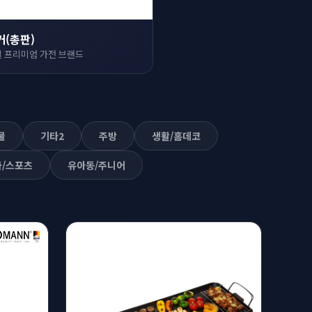
커(총판)
 프리미엄 가전 브랜드
물
기타2
주방
생활/홈데코
/스포츠
유아동/주니어